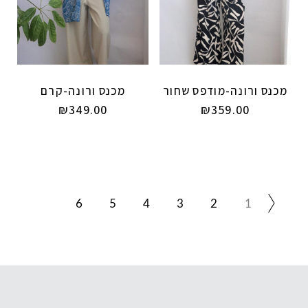
מכנס ורונה-מודפס שחור
מכנס ורונה-קרם
₪
349.00
₪
359.00
6
5
4
3
2
1