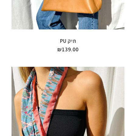
תיק PU
₪
139.00