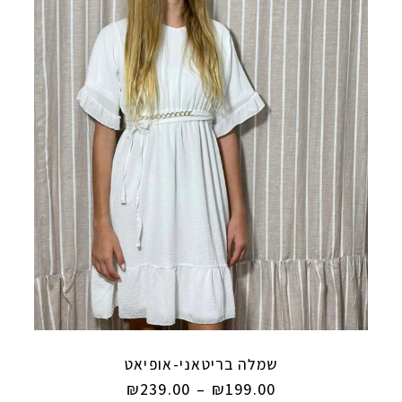
שמלה בריטאני-אופיאט
₪
239.00
–
₪
199.00