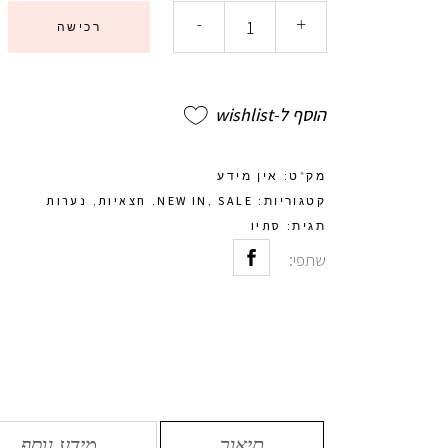
-
+
רכישה
הוסף ל-wishlist
מק"ט:
אין מידע
SALE
NEW IN
חצאיות
נערות
קטגוריות:
,
,
,
סתיו
תגית:
שתפי:
תיאור
מידע נוסף