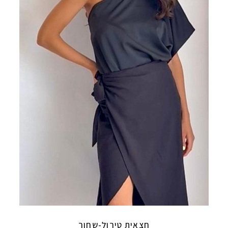
חצאית טירול-שחור