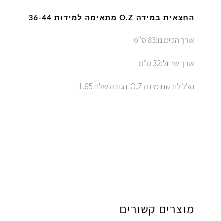
החצאית במידה O.Z מתאימה למידות 36-44
אורך הקימונו:83 ס"מ
אורך שרוול:32 ס"מ
הלל לובשת מידה O.Z והגובה שלה 1.65
מוצרים קשורים