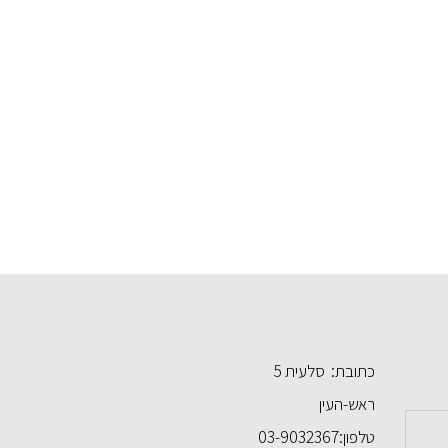
כתובת: סלעית 5
ראש-העין
טלפון:
03-9032367